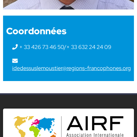
Coordonnées
+ 33 426 73 46 50/+ 33 632 24 24 09
idedessuslemoustier@regions-francophones.org