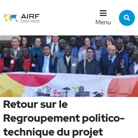
Menu
Contenu
Recherche
R
s
Menu
l
s
Retour sur le
Regroupement politico-
technique du projet