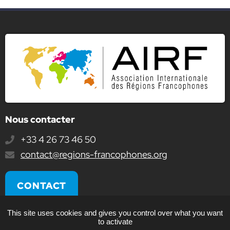
Nous contacter
+33 4 26 73 46 50
E-
contact@regions-francophones.org
mail
:
CONTACT
This site uses cookies and gives you control over what you want
to activate
Plan du site