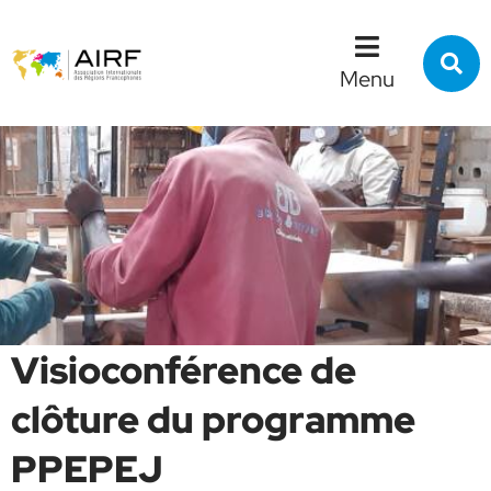
Menu
Contenu
Recherche
R
s
Menu
l
s
Visioconférence de
clôture du programme
PPEPEJ