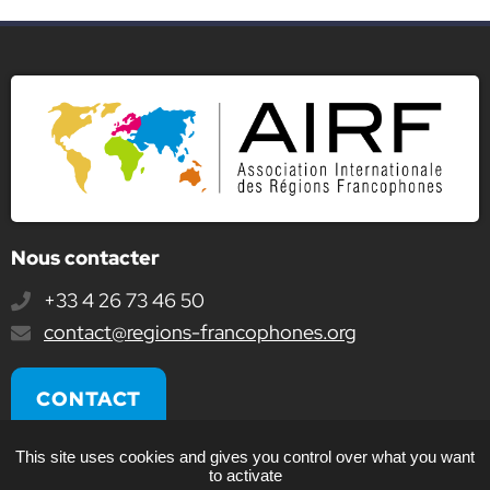
Nous contacter
+33 4 26 73 46 50
E-
contact@regions-francophones.org
mail
:
CONTACT
This site uses cookies and gives you control over what you want
to activate
Plan du site