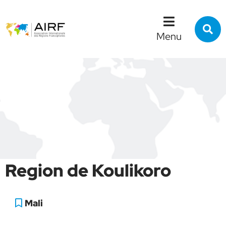
Menu
Contenu
Recherche
R
s
Menu
l
s
Region de Koulikoro
Mali