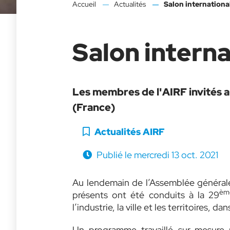
Accueil
Actualités
Salon internation
Salon intern
Les membres de l'AIRF invités 
(France)
Catégorie :
Actualités AIRF
Publié le
mercredi 13 oct. 2021
Au lendemain de l’Assemblée générale
èm
présents ont été conduits à la 29
l’industrie, la ville et les territoires, 
Un programme travaillé sur-mesure 