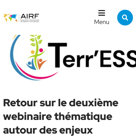
Menu
Contenu
Recherche
R
s
Menu
l
s
Retour sur le deuxième
webinaire thématique
autour des enjeux