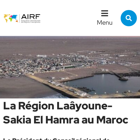
Menu
Contenu
Recherche
R
s
Menu
l
s
La Région Laâyoune-
Sakia El Hamra au Maroc