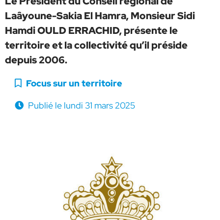
Le Président du Conseil régional de
Laâyoune-Sakia El Hamra, Monsieur Sidi
Hamdi OULD ERRACHID, présente le
territoire et la collectivité qu’il préside
depuis 2006.
Catégorie :
Focus sur un territoire
Publié le
lundi 31 mars 2025