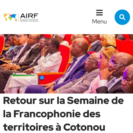
Menu
Contenu
Recherche
R
s
Menu
l
s
Retour sur la Semaine de
la Francophonie des
territoires à Cotonou