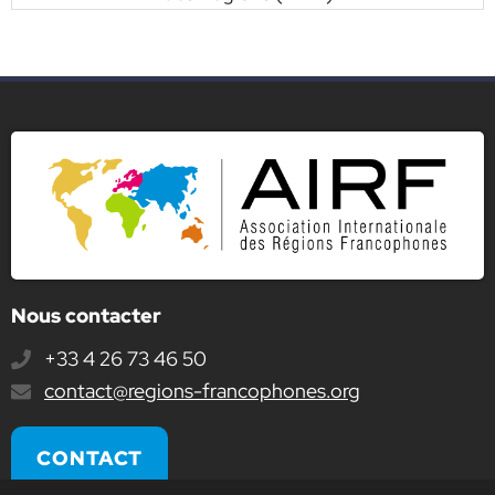
Nous contacter
+33 4 26 73 46 50
E-
contact@regions-francophones.org
mail
:
CONTACT