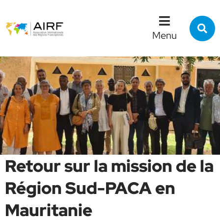
Menu
Contenu
Recherche
R
s
Menu
l
s
Retour sur la mission de la
Région Sud-PACA en
Mauritanie