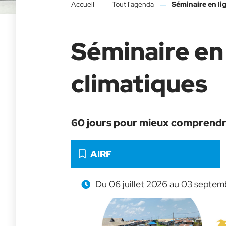
Accueil
Tout l'agenda
Séminaire en li
Séminaire en 
climatiques
60 jours pour mieux comprendre 
Catégorie :
AIRF
Du 06 juillet 2026 au 03 septe