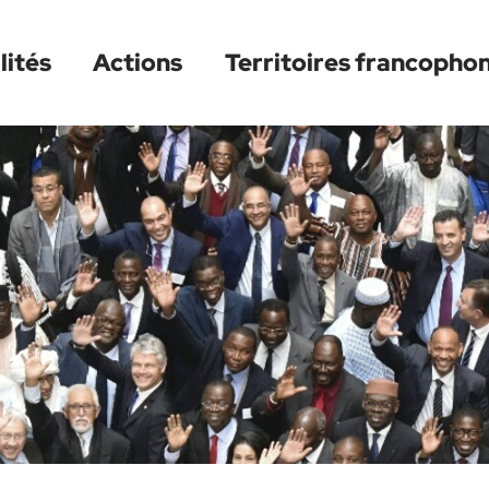
lités
Actions
Territoires francopho